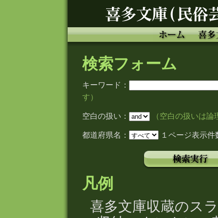
検索フォーム
キーワード：
す）
空白の扱い：
（空白の扱いは論理積
都道府県名：
１ページ表示件
凡例
喜多文庫収蔵のス